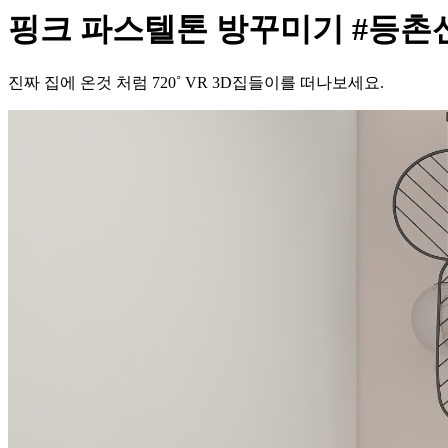
핑크 파스텔톤 방꾸미기 #등촌신
진짜 집에 온것 처럼 720˚ VR 3D집들이를 떠나보세요.