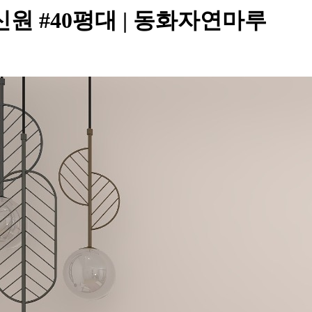
원 #40평대 | 동화자연마루